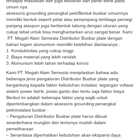
terdapat masukkan dan juga keluaran dari panel listrik pada
umum nya.
aksesoris grounding penangkal petirBentuk busbar umumnya
memiliki bentuk seperti pelat atau penampang tembaga persegi
panjang ataupun juga berbentuk tabung dengan ukuran yang
cukup tebal untuk bisa menghantarkan arus sangat besar. Kami
PT. Megah Alam Semesta Distributor Busbar plate dengan
bahan logam alumunium memiliki kelebihan diantaranya :
1. Konduktivitas yang cukup tinggi
2. Biaya material yang lebih rendah
3. Alumunium lebih tahan terhadap korosi
Kami PT. Megah Alam Semesta menjelaskan bahwa ada
beberapa jenis pengaturan Distributor Busbar plate yang
bergantung kepada faktor kebutuhan instalasi, tegangan voltase
sistem power listrik, posisi gardu dan tentu saja faktor biaya.
Berikut ini adalah beberapa faktor yang wajib untuk
dipertimbangkan dalam aksesoris grounding penangkal
petirinstalasi busbar :
– Pengaturan Distributor Busbar plate harus dibuat
sesederhana mungkin dan tentunya mudah dalam
pemeliharaan
– Senantiasa diperhatikan kebutuhan akan ekspansi daya