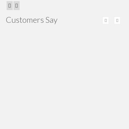
Customers Say
Good … kabel BC nya baru sampe. Pelayanan
sangat memuaskan dengan adanya Marketing yang
kooperatif
Adi Hartono
Head viking nya uda sampe. Thx atas kerja sama
nya ya
Devi Sri
Pengiriman penangkal petir EF tepat waktu, service
yang bagus harga reasonable, semua sesuai dengan