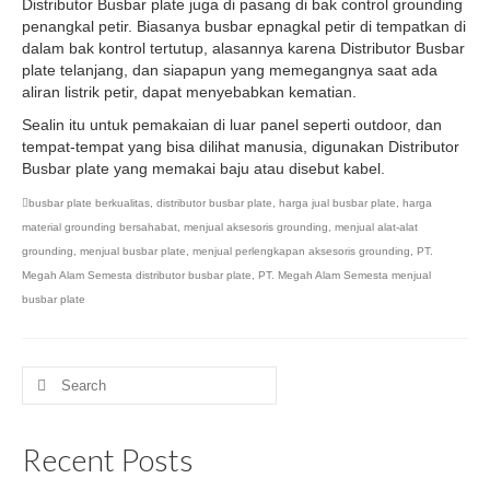
Distributor Busbar plate juga di pasang di bak control grounding
penangkal petir. Biasanya busbar epnagkal petir di tempatkan di
dalam bak kontrol tertutup, alasannya karena Distributor Busbar
plate telanjang, dan siapapun yang memegangnya saat ada
aliran listrik petir, dapat menyebabkan kematian.
Sealin itu untuk pemakaian di luar panel seperti outdoor, dan
tempat-tempat yang bisa dilihat manusia, digunakan Distributor
Busbar plate yang memakai baju atau disebut kabel.
busbar plate berkualitas
,
distributor busbar plate
,
harga jual busbar plate
,
harga
material grounding bersahabat
,
menjual aksesoris grounding
,
menjual alat-alat
grounding
,
menjual busbar plate
,
menjual perlengkapan aksesoris grounding
,
PT.
Megah Alam Semesta distributor busbar plate
,
PT. Megah Alam Semesta menjual
busbar plate
Search
for:
Recent Posts