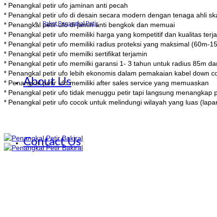
* Penangkal petir ufo jaminan anti pecah
* Penangkal petir ufo di desain secara modern dengan tenaga ahli ska
Paket Penangkal Petir
* Penangkal petir ufo di jamin anti bengkok dan memuai
* Penangkal petir ufo memiliki harga yang kompetitif dan kualitas terj
* Penangkal petir ufo memiliki radius proteksi yang maksimal (60m-1
* Penangkal petir ufo memilki sertifikat terjamin
* Penangkal petir ufo memilki garansi 1- 3 tahun untuk radius 85m 
* Penangkal petir ufo lebih ekonomis dalam pemakaian kabel down co
About Us
* Penangkal petir ufo memiliki after sales service yang memuaskan
* Penangkal petir ufo tidak menuggu petir tapi langsung menangkap p
* Penangkal petir ufo cocok untuk melindungi wilayah yang luas (lap
Contact Us