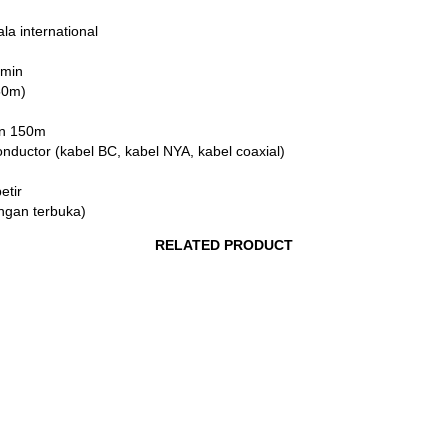
la international
amin
50m)
dan 150m
nductor (kabel BC, kabel NYA, kabel coaxial)
etir
angan terbuka)
RELATED PRODUCT