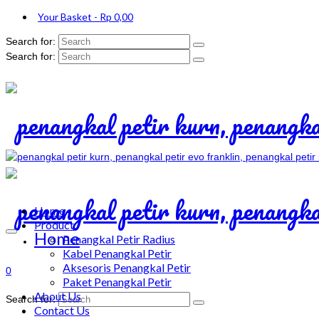
Your Basket
-
Rp
0,00
Search for:
Search for:
Home
Product
Home
Penangkal Petir Radius
Kabel Penangkal Petir
Aksesoris Penangkal Petir
0
Paket Penangkal Petir
About Us
Search for:
Contact Us