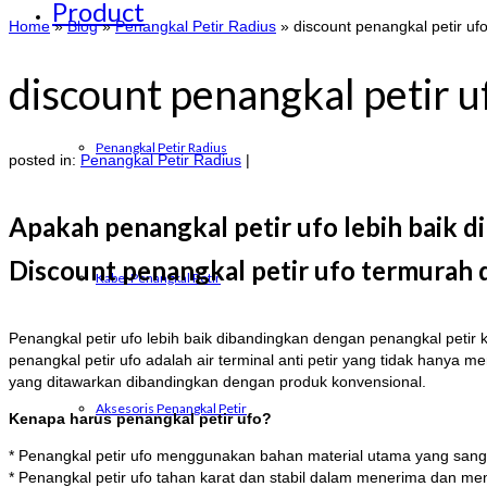
Product
Home
»
Blog
»
Penangkal Petir Radius
»
discount penangkal petir uf
discount penangkal petir u
Penangkal Petir Radius
posted in:
Penangkal Petir Radius
|
Apakah penangkal petir ufo lebih baik 
Discount penangkal petir ufo termurah d
Kabel Penangkal Petir
Penangkal petir ufo lebih baik dibandingkan dengan penangkal petir 
penangkal petir ufo adalah air terminal anti petir yang tidak hanya
yang ditawarkan dibandingkan dengan produk konvensional.
Aksesoris Penangkal Petir
Kenapa harus penangkal petir ufo?
* Penangkal petir ufo menggunakan bahan material utama yang sanga
* Penangkal petir ufo tahan karat dan stabil dalam menerima dan men