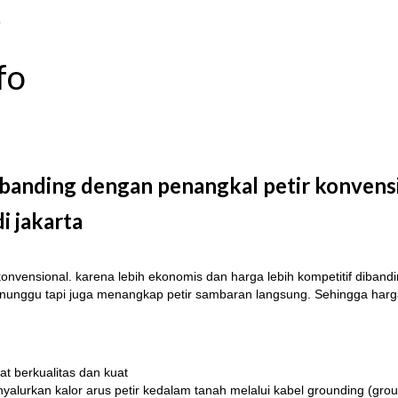
o
fo
dibanding dengan penangkal petir konvens
i jakarta
konvensional. karena lebih ekonomis dan harga lebih kompetitif diband
 menunggu tapi juga menangkap petir sambaran langsung. Sehingga harg
t berkualitas dan kuat
yalurkan kalor arus petir kedalam tanah melalui kabel grounding (gro