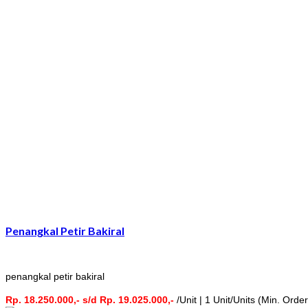
Penangkal Petir Bakiral
penangkal petir bakiral
Rp. 18.250.000,- s/d Rp. 19.025.000,-
/Unit | 1 Unit/Units (Min. Order