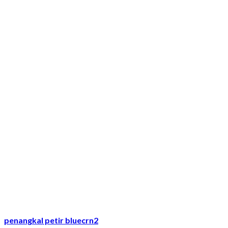
penangkal petir bluecrn2