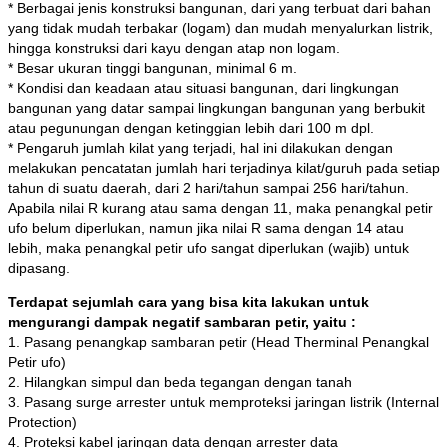
* Berbagai jenis konstruksi bangunan, dari yang terbuat dari bahan
yang tidak mudah terbakar (logam) dan mudah menyalurkan listrik,
hingga konstruksi dari kayu dengan atap non logam.
* Besar ukuran tinggi bangunan, minimal 6 m.
* Kondisi dan keadaan atau situasi bangunan, dari lingkungan
bangunan yang datar sampai lingkungan bangunan yang berbukit
atau pegunungan dengan ketinggian lebih dari 100 m dpl.
* Pengaruh jumlah kilat yang terjadi, hal ini dilakukan dengan
melakukan pencatatan jumlah hari terjadinya kilat/guruh pada setiap
tahun di suatu daerah, dari 2 hari/tahun sampai 256 hari/tahun.
Apabila nilai R kurang atau sama dengan 11, maka penangkal petir
ufo belum diperlukan, namun jika nilai R sama dengan 14 atau
lebih, maka penangkal petir ufo sangat diperlukan (wajib) untuk
dipasang.
Terdapat sejumlah cara yang bisa kita lakukan untuk
mengurangi dampak negatif sambaran petir, yaitu :
1. Pasang penangkap sambaran petir (Head Therminal Penangkal
Petir ufo)
2. Hilangkan simpul dan beda tegangan dengan tanah
3. Pasang surge arrester untuk memproteksi jaringan listrik (Internal
Protection)
4. Proteksi kabel jaringan data dengan arrester data