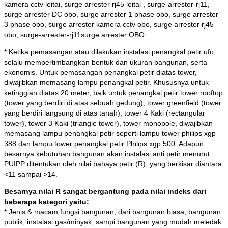
kamera cctv leitai, surge arrester rj45 leitai , surge-arrester-rj11,
surge arrester DC obo, surge arrester 1 phase obo, surge arrester
3 phase obo, surge arrester kamera cctv obo, surge arrester rj45
obo, surge-arrester-rj11surge arrester OBO
* Ketika pemasangan atau dilakukan instalasi penangkal petir ufo,
selalu mempertimbangkan bentuk dan ukuran bangunan, serta
ekonomis. Untuk pemasangan penangkal petir diatas tower,
diwajibkan memasang lampu penangkal petir. Khususnya untuk
ketinggian diatas 20 meter, baik untuk penangkal petir tower rooftop
(tower yang berdiri di atas sebuah gedung), tower greenfield (tower
yang berdiri langsung di atas tanah), tower 4 Kaki (rectangular
tower), tower 3 Kaki (triangle tower), tower monopole, diwajibkan
memasang lampu penangkal petir seperti lampu tower philips xgp
388 dan lampu tower penangkal petir Philips xgp 500. Adapun
besarnya kebutuhan bangunan akan instalasi anti petir menurut
PUIPP ditentukan oleh nilai bahaya petir (R), yang berkisar diantara
<11 sampai >14.
Besarnya nilai R sangat bergantung pada nilai indeks dari
beberapa kategori yaitu:
* Jenis & macam fungsi bangunan, dari bangunan biasa, bangunan
publik, instalasi gas/minyak, sampi bangunan yang mudah meledak.