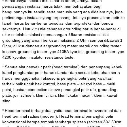
* Seharusnya, secara teknis harus aman, artinya dalam
pemasangan instalasi harus tidak membahayakan bagi
bangunannya itu sendiri serta manusia yang ada didalam nya, juga
perlindungan instalasi yang terpasang. Inti nya proses aliran petir ke
tanah harus benar-benar terisolasi dan terproteksi dari benda
sekitarnya. Untuk itu nlai tahanan grounding harus benar-benar di
ukur setelah instalasi / pemasangan. Ukuran resistansi nilai
grounding yang aman berkisar maksimal 2 Ohm sampai dibawah 1
Ohm, diukur dengan alat grounding meter merek grounding tester
krisbow, grounding tester type 4105A kyoritsu, grounding tester type
4200 kyoritsu, insulator resistance tester
* Semua alat penyalur petir (head terminal) dan penampang kabel-
kabel penghantar petir harus standar dan sesuai kebutuhan serta
harus mengggunakan aksesoris penagkal petir yang kwalitas
terbaik baik untuk bak kontrol, base plate – air rod base – multi
point, busbar, connection sleeve penangkal petir ufo, grounding
plate, join schoen, klem cincin, klem ckuku macan, klem l, kawat
sling
* Head terminal terbagi dua, yaitu head terminal konvensional dan
head terminal radius (modern). Head terminal penangkal petir
konvensional berupa tombak tembaga splitzen (splitzen 3/4″ 50cm,