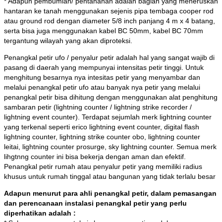
* Adapun pembumian/ pentanahan adalah bagian yang meneruskan
hantaran ke tanah menggunakan sejenis pipa tembaga cooper rod
atau ground rod dengan diameter 5/8 inch panjang 4 m x 4 batang,
serta bisa juga menggunakan kabel BC 50mm, kabel BC 70mm
tergantung wilayah yang akan diproteksi.
Penangkal petir ufo / penyalur petir adalah hal yang sangat wajib di
pasang di daerah yang mempunyai intensitas petir tinggi. Untuk
menghitung besarnya nya intesitas petir yang menyambar dan
melalui penangkal petir ufo atau banyak nya petir yang melalui
penangkal petir bisa dihitung dengan menggunakan alat penghitung
sambaran petir (lightning counter / lightning strike recorder /
lightning event counter). Terdapat sejumlah merk lightning counter
yang terkenal seperti erico lightning event counter, digital flash
lightning counter, lightning strike counter obo, lightning counter
leitai, lightning counter prosurge, sky lightning counter. Semua merk
lihgtnng counter ini bisa bekerja dengan aman dan efektif.
Penangkal petir rumah atau penyalur petir yang memiliki radius
khusus untuk rumah tinggal atau bangunan yang tidak terlalu besar
Adapun menurut para ahli penangkal petir, dalam pemasangan
dan perencanaan instalasi penangkal petir yang perlu
diperhatikan adalah :