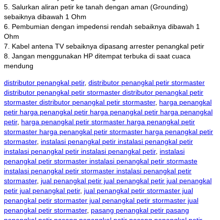
5. Salurkan aliran petir ke tanah dengan aman (Grounding)
sebaiknya dibawah 1 Ohm
6. Pembumian dengan impedensi rendah sebaiknya dibawah 1
Ohm
7. Kabel antena TV sebaiknya dipasang arrester penangkal petir
8. Jangan menggunakan HP ditempat terbuka di saat cuaca
mendung
distributor penangkal petir
,
distributor penangkal petir stormaster
distributor penangkal petir stormaster distributor penangkal petir
stormaster distributor penangkal petir stormaster
,
harga penangkal
petir harga penangkal petir harga penangkal petir harga penangkal
petir
,
harga penangkal petir stormaster harga penangkal petir
stormaster harga penangkal petir stormaster harga penangkal petir
stormaster
,
instalasi penangkal petir instalasi penangkal petir
instalasi penangkal petir instalasi penangkal petir
,
instalasi
penangkal petir stormaster instalasi penangkal petir stormaste
instalasi penangkal petir stormaster instalasi penangkal petir
stormaster
,
jual penangkal petir jual penangkal petir jual penangkal
petir jual penangkal petir
,
jual penangkal petir stormaster jual
penangkal petir stormaster jual penangkal petir stormaster jual
penangkal petir stormaster
,
pasang penangkal petir pasang