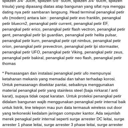
splitzen 3/4″ 30cm, splitzen 5/8″ 50cm, splitzen 3/4″ 60cm, splitzen
trisula) yang dipasang diatas atap bangunan yang sifat nya menggu
dating nya petir sambaran langsung. Head terminal
penangkal petir
ufo (modern) antara lain : penangkal petir evo franklin, penangkal
petir bluecrn2, penangkal petir current, penangkal petir EF,
penangkal petir erico, penangkal petir flash vectron, penangkal petir
gent, penangkal petir lpi guardian, penangkal petir helita pulsar,
penangkal petir kurn, penangkal petir cpt nimbus, penangkal petir
orion, penangkal petir prevectron, penangkal petir lpi stormaster,
penangkal petir UFO, penangkal petir Viking, penangkal petir zeus,
penangkal petir bakiral, penangkal petir neo flash, penangkal petir
thomas
* Pemasangan dan instalasi penangkal petir ufo mempunyai
ketahanan mekanis yang memadai dan tahan terhadap korosi.
Untuk pemasanagn disekitar pantai, sebaiknya menggunakan
material penangkal petir yang stainless steel (baja nirkarat / anti
karat), supaya tidak cepat karatan. Untuk proteksi penangkal petir
didalam bangunan wajib menggunakan penangkal petir internal baik
untuk listrik, line telepon mau pun data termasuk wireless out door
yang terkoneski kedalam jaringan computer kantor. Ada sejumlah
merek penagkal petir internal seperti surge arrester DC leitai, surge
arrester 1 phase leitai, surge arrester 3 phase leitai, surge arrester