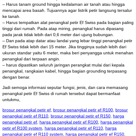
– Harus tanam ground hingga kedalaman air tanah atau hingga
mencapai area basah. Tujuannya agar listrik petir langsung tersalur
ke tanah.
– Harus tempatkan alat penangkal petir Ef Swiss pada bagian paling
tinggi dari rumah. Pada atap miring, penangkal harus dipasang
pada jarak tidak lebih dari 0,6 meter dari ujung bubungan.
– Dan pada atap datar atau landai yang lebar tinggi penangkal petir
Ef Swiss tidak lebih dari 15 meter. Jika tingginya sudah lebih dari
ukuran standar yaitu 6 meter, maka beri penyangga untuk menahan
penangkal dari terpaan angin.
– harus dipastikan seluruh jaringan perangkat mulai dari kepala
penangkal, rangkaian kabel, hingga bagian grounding terpasang
dengan benar.
Jadi semoga informasi seputar fungsi, jenis, dan cara memasang
penangkal petir Ef Swiss di rumah tersebut dapat bermanfaat
untukmu,
brosur penangkal petir ef
,
brosur penangkal petir ef R100
,
brosur
penangkal petir ef R110
,
brosur penangkal petir ef R150
,
harga
penangkal petir ef
,
harga penangkal petir ef R100
,
harga penangkal
petir ef R100 system
,
harga penangkal petir ef R110
,
harga
penangkal petir ef R110 system
,
harga penangkal petir ef R150
,