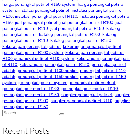
harga penangkal petir ef R150 system
,
harga penangkal petir ef
system
,
instalasi penangkal petir ef
,
instalasi penangkal petir ef
R100
,
instalasi penangkal petir ef R110
,
instalasi penangkal petir ef
R150
,
jual penangkal petir ef
,
jual penangkal petir ef R100
,
jual
penangkal petir ef R110
,
jual penangkal petir ef R150
,
katalog
penangkal petir ef
,
katalog penangkal petir ef R100
,
katalog
penangkal petir ef R110
,
katalog penangkal petir ef R150
,
kekurangan penangkal petir ef
,
kekurangan penangkal petir ef
penangkal petir ef R100 system
,
kekurangan penangkal petir ef
R100 penangkal petir ef R110 system
,
kekurangan penangkal petir
ef R110
,
kekurangan penangkal petir ef R150
,
penangkal petir ef
adalah
,
penangkal petir ef R100 adalah
,
penangkal petir ef R110
adalah
,
penangkal petir ef R150 adalah
,
penangkal petir ef R150
system
,
penangkal petir ef system
,
penangkal petir merk ef
,
penangkal petir merk ef R100
,
penangkal petir merk ef R110
,
penangkal petir merk ef R150
,
supplier penangkal petir ef
,
supplier
penangkal petir ef R100
,
supplier penangkal petir ef R110
,
supplier
penangkal petir ef R150
Search
for:
Recent Posts