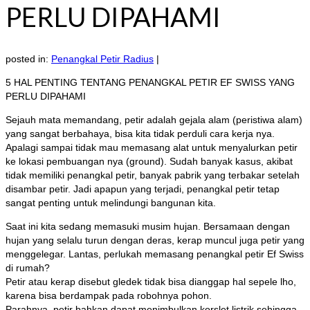
PERLU DIPAHAMI
posted in:
Penangkal Petir Radius
|
5 HAL PENTING TENTANG PENANGKAL PETIR EF SWISS YANG
PERLU DIPAHAMI
Sejauh mata memandang, petir adalah gejala alam (peristiwa alam)
yang sangat berbahaya, bisa kita tidak perduli cara kerja nya.
Apalagi sampai tidak mau memasang alat untuk menyalurkan petir
ke lokasi pembuangan nya (ground). Sudah banyak kasus, akibat
tidak memiliki penangkal petir, banyak pabrik yang terbakar setelah
disambar petir. Jadi apapun yang terjadi, penangkal petir tetap
sangat penting untuk melindungi bangunan kita.
Saat ini kita sedang memasuki musim hujan. Bersamaan dengan
hujan yang selalu turun dengan deras, kerap muncul juga petir yang
menggelegar. Lantas, perlukah memasang penangkal petir Ef Swiss
di rumah?
Petir atau kerap disebut gledek tidak bisa dianggap hal sepele lho,
karena bisa berdampak pada robohnya pohon.
Parahnya, petir bahkan dapat menimbulkan korslet listrik sehingga