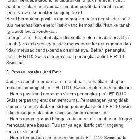
Itulah mengapa grounding dibutuhkan untuk meredam petir.
Saat petir akan menyambar, muatan positif dari tanah akan
tertarik lewat konduktor ke ujung head.
Head bermuatan positif akan menarik muatan negatif dari petir
lalu menghasilkan energi listrik yang kembali dialirkan ke tanah
(ground) lewat konduktor.
Energi negatif tersebut akan dinetralkan oleh muatan positif di
tanah (ground) sehingga tidak menyambar ke mana-mana dan
tidak merusak benda-benda disekitar nya. Belilah penangkal
petir EF R110 Swiss di tempat jual penangkal petir EF R110
Swiss asli.
5. Proses Instalasi Anti Petir
Jadi jika sudah membeli atau membuat, perhatikan tahapan
instalasi penangkal petir EF R110 Swiss untuk rumah berikut ini:
– Harus pastikan komponen sistem penangkal petir EF R110
Swiss terpasang erat dan sempurna. Pemasangan yang tidak
sempurna menyebabkan sistem penangkal petir EF R110 Swiss
tidak bekerja efektif dan rusak ketika tersambar petir.
– Harus tanam ground hingga kedalaman air tanah atau hingga
mencapai area basah. Tujuannya agar listrik petir langsung
tersalur ke tanah.
– Harus tempatkan alat penangkal petir EF R110 Swiss pada