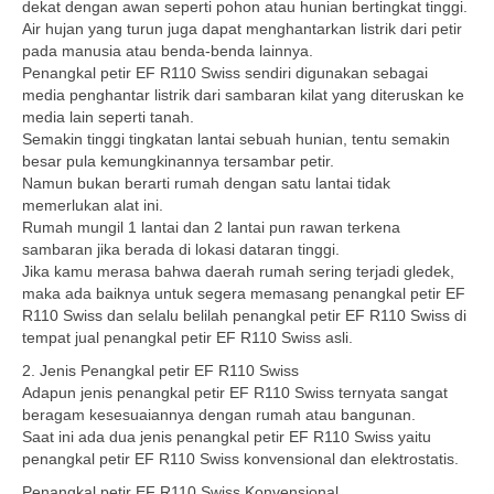
dekat dengan awan seperti pohon atau hunian bertingkat tinggi.
Air hujan yang turun juga dapat menghantarkan listrik dari petir
pada manusia atau benda-benda lainnya.
Penangkal petir EF R110 Swiss sendiri digunakan sebagai
media penghantar listrik dari sambaran kilat yang diteruskan ke
media lain seperti tanah.
Semakin tinggi tingkatan lantai sebuah hunian, tentu semakin
besar pula kemungkinannya tersambar petir.
Namun bukan berarti rumah dengan satu lantai tidak
memerlukan alat ini.
Rumah mungil 1 lantai dan 2 lantai pun rawan terkena
sambaran jika berada di lokasi dataran tinggi.
Jika kamu merasa bahwa daerah rumah sering terjadi gledek,
maka ada baiknya untuk segera memasang penangkal petir EF
R110 Swiss dan selalu belilah penangkal petir EF R110 Swiss di
tempat jual penangkal petir EF R110 Swiss asli.
2. Jenis Penangkal petir EF R110 Swiss
Adapun jenis penangkal petir EF R110 Swiss ternyata sangat
beragam kesesuaiannya dengan rumah atau bangunan.
Saat ini ada dua jenis penangkal petir EF R110 Swiss yaitu
penangkal petir EF R110 Swiss konvensional dan elektrostatis.
Penangkal petir EF R110 Swiss Konvensional