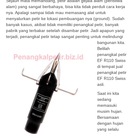
Sejauh mata memandang, petir adalah gejala alam (peristiwa
alam) yang sangat berbahaya, bisa kita tidak perduli cara kerja
nya. Apalagi sampai tidak mau memasang alat untuk
menyalurkan petir ke lokasi pembuangan nya (ground). Sudah
banyak kasus, akibat tidak memiliki penangkal petir, banyak
pabrik yang terbakar setelah disambar petir. Jadi apapun yang
terjadi, penangkal petir tetap
sangat penting untuk melindungi
bangunan kita.
Belilah
penangkal petir
EF R110 Swiss
di tempat jual
penangkal petir
EF R110 Swiss
asli.
Saat ini kita
sedang
memasuki
musim hujan.
Bersamaan
dengan hujan
yang selalu