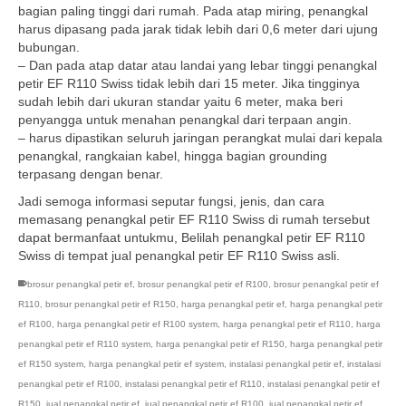
bagian paling tinggi dari rumah. Pada atap miring, penangkal
harus dipasang pada jarak tidak lebih dari 0,6 meter dari ujung
bubungan.
– Dan pada atap datar atau landai yang lebar tinggi penangkal
petir EF R110 Swiss tidak lebih dari 15 meter. Jika tingginya
sudah lebih dari ukuran standar yaitu 6 meter, maka beri
penyangga untuk menahan penangkal dari terpaan angin.
– harus dipastikan seluruh jaringan perangkat mulai dari kepala
penangkal, rangkaian kabel, hingga bagian grounding
terpasang dengan benar.
Jadi semoga informasi seputar fungsi, jenis, dan cara
memasang penangkal petir EF R110 Swiss di rumah tersebut
dapat bermanfaat untukmu, Belilah penangkal petir EF R110
Swiss di tempat jual penangkal petir EF R110 Swiss asli.
brosur penangkal petir ef
,
brosur penangkal petir ef R100
,
brosur penangkal petir ef
R110
,
brosur penangkal petir ef R150
,
harga penangkal petir ef
,
harga penangkal petir
ef R100
,
harga penangkal petir ef R100 system
,
harga penangkal petir ef R110
,
harga
penangkal petir ef R110 system
,
harga penangkal petir ef R150
,
harga penangkal petir
ef R150 system
,
harga penangkal petir ef system
,
instalasi penangkal petir ef
,
instalasi
penangkal petir ef R100
,
instalasi penangkal petir ef R110
,
instalasi penangkal petir ef
R150
,
jual penangkal petir ef
,
jual penangkal petir ef R100
,
jual penangkal petir ef