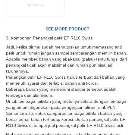
NOT RATED
READ MORE
SEE MORE PRODUCT
3. Komponen Penangkal petir EF R110 Swiss
Jadi, ketika dirimu sudah memutuskan untuk memasang anti
petir untuk rumah jangan sampai sembarangan memilih bahan.
Apabila membeli bahan yang abal-abal (palsu) tentu fungsi dari
penangkal tidak akan maksimal dan rumah pun bisa jadi
taruhannya.
Penangkal petir EF R110 Swiss harus terbuat dari bahan yang
memenuhi syarat dan terlapisi bahan anti korosi.
Beberapa bahan yang memenuhi standar tersebut adalah
tembaga dan aluminium.
Untuk tembaga, pilihlah yang mutunya setara dengan tembaga
yang umum digunakan pada pengerjaan aliran listrik PLN.
Sementara itu, untuk campuran tembaga pilihlah bahan yang
benar-benar tahan terhadap korosi. Belilah penangkal petir EF
R110 Swiss di tempat jual penangkal petir EF R110 Swiss asli.
Melansir situs penangkalpetir.biz.id, ada 3 komponen utama