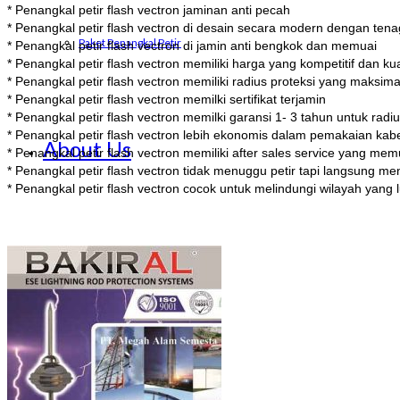
* Penangkal petir flash vectron jaminan anti pecah
* Penangkal petir flash vectron di desain secara modern dengan tenaga
Paket Penangkal Petir
* Penangkal petir flash vectron di jamin anti bengkok dan memuai
* Penangkal petir flash vectron memiliki harga yang kompetitif dan kua
* Penangkal petir flash vectron memiliki radius proteksi yang maksi
* Penangkal petir flash vectron memilki sertifikat terjamin
* Penangkal petir flash vectron memilki garansi 1- 3 tahun untuk ra
* Penangkal petir flash vectron lebih ekonomis dalam pemakaian kabe
About Us
* Penangkal petir flash vectron memiliki after sales service yang me
* Penangkal petir flash vectron tidak menuggu petir tapi langsung me
* Penangkal petir flash vectron cocok untuk melindungi wilayah yang 
Contact Us