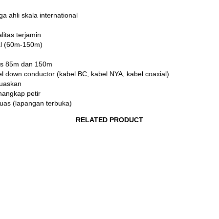
 ahli skala international
litas terjamin
mal (60m-150m)
dius 85m dan 150m
l down conductor (kabel BC, kabel NYA, kabel coaxial)
muaskan
nangkap petir
luas (lapangan terbuka)
RELATED PRODUCT