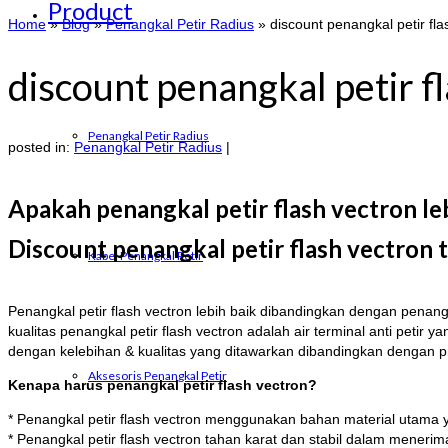
Product
Home
»
Blog
»
Penangkal Petir Radius
»
discount penangkal petir fla
discount penangkal petir f
Penangkal Petir Radius
posted in:
Penangkal Petir Radius
|
Apakah penangkal petir flash vectron le
Discount penangkal petir flash vectron t
Kabel Penangkal Petir
Penangkal petir flash vectron lebih baik dibandingkan dengan penang
kualitas penangkal petir flash vectron adalah air terminal anti peti
dengan kelebihan & kualitas yang ditawarkan dibandingkan dengan p
Aksesoris Penangkal Petir
Kenapa harus penangkal petir flash vectron?
* Penangkal petir flash vectron menggunakan bahan material utama y
* Penangkal petir flash vectron tahan karat dan stabil dalam meneri