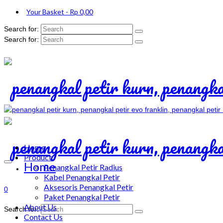
Your Basket
-
Rp
0,00
Search for:
Search for:
Home
Product
Home
Penangkal Petir Radius
Kabel Penangkal Petir
Aksesoris Penangkal Petir
0
Paket Penangkal Petir
About Us
Search for:
Contact Us